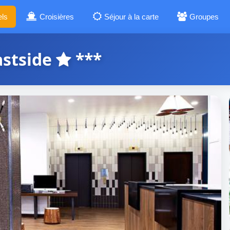
els
Croisières
Séjour à la carte
Groupes
astside
***